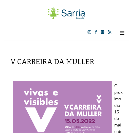
V CARREIRA DA MULLER
O
próx
imo
día
15
de
mai
o de