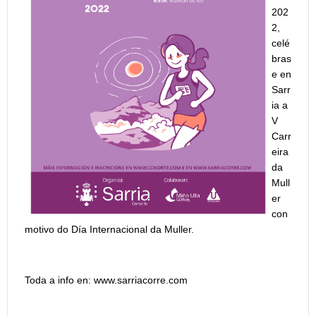
202
2,
celé
bras
e en
Sarr
ia a
V
Carr
eira
da
Mull
er
con
motivo do Día Internacional da Muller.
Toda a info en: www.sarriacorre.com