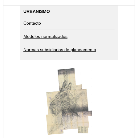
i
i
t
t
URBANISMO
e
e
Contacto
m
m
Modelos normalizados
Normas subsidiarias de planeamento