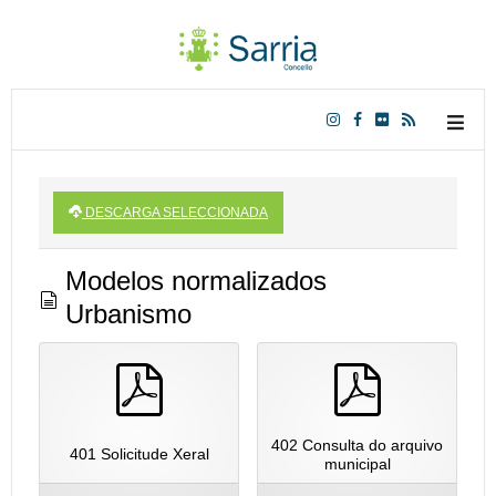
DESCARGA SELECCIONADA
Modelos normalizados
d
Urbanismo
o
c
p
p
u
d
d
m
f
f
402 Consulta do arquivo
401 Solicitude Xeral
e
municipal
n
S
S