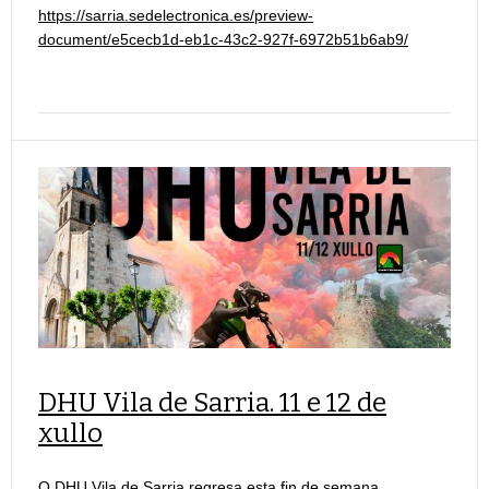
https://sarria.sedelectronica.es/preview-
document/e5cecb1d-eb1c-43c2-927f-6972b51b6ab9/
DHU Vila de Sarria. 11 e 12 de
xullo
O DHU Vila de Sarria regresa esta fin de semana