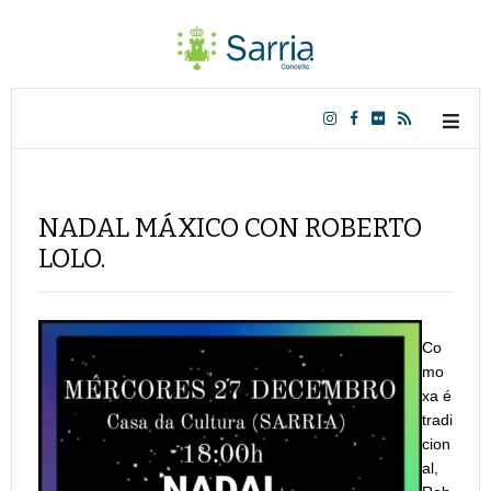
NADAL MÁXICO CON ROBERTO
LOLO.
Co
mo
xa é
tradi
cion
al,