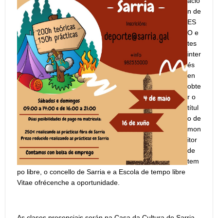
ació
n de
ES
O e
tes
inter
és
en
obte
r o
títul
o de
mon
itor
de
tem
po libre, o concello de Sarria e a Escola de tempo libre
Vitae ofrécenche a oportunidade.
As clases presenciais serán na Casa da Cultura de Sarria