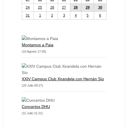
24
25
26
27
28
29
30
31
1
2
3
4
5
6
Montamos a Paia
(10 Agosto 17:00)
XXIV Campus Club Xirandela con Hernán Sío
(20 Julio 09:27)
Concertos DHU
(11 Julio 21:21)