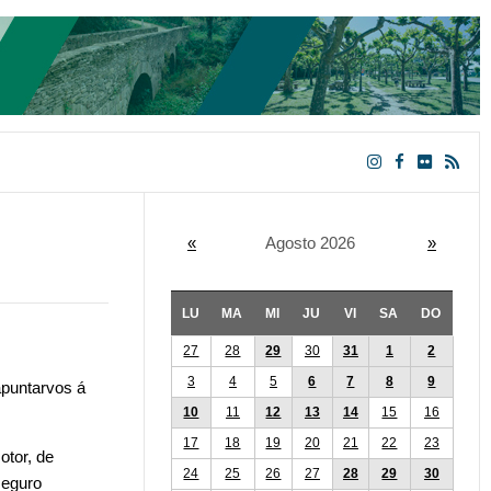
«
Agosto 2026
»
LU
MA
MI
JU
VI
SA
DO
27
28
29
30
31
1
2
3
4
5
6
7
8
9
apuntarvos á
10
11
12
13
14
15
16
17
18
19
20
21
22
23
otor, de
24
25
26
27
28
29
30
seguro