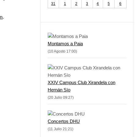
31
1
2
3
4
5
6
om
.
Montamos a Paia
(10 Agosto 17:00)
XXIV Campus Club Xirandela con
Hernán Sío
(20 Julio 09:27)
Concertos DHU
(11 Julio 21:21)