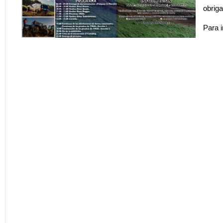
obriga
Para i