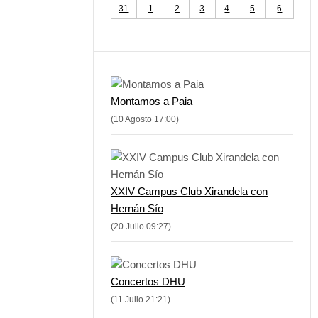
31
1
2
3
4
5
6
Montamos a Paia
(10 Agosto 17:00)
XXIV Campus Club Xirandela con
Hernán Sío
(20 Julio 09:27)
Concertos DHU
(11 Julio 21:21)