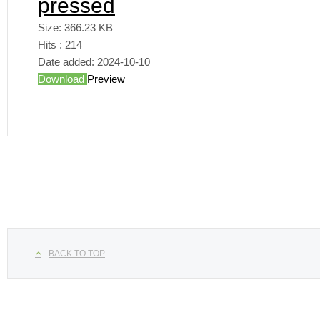
pressed
Size:
366.23 KB
Hits :
214
Date added:
2024-10-10
Download
Preview
Seleccione su idioma
BACK TO TOP