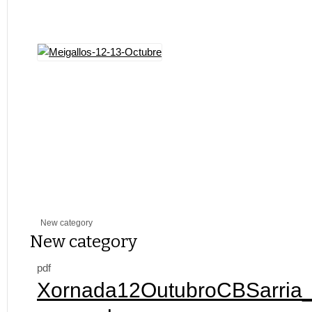
New category
New category
pdf
Xornada12OutubroCBSarria