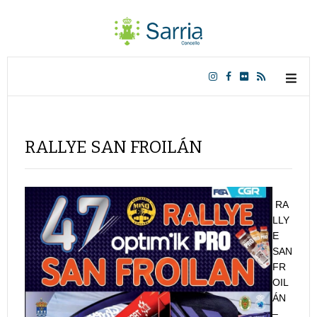
RALLYE SAN FROILÁN
RA
LLY
E
SAN
FR
OIL
ÁN
–