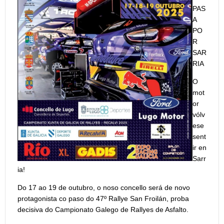
PAS
A
PO
R
SAR
RIA
O
mot
or
vólv
ese
sent
ir en
Sarr
ia!
Do 17 ao 19 de outubro, o noso concello será de novo
protagonista co paso do 47º Rallye San Froilán, proba
decisiva do Campionato Galego de Rallyes de Asfalto.