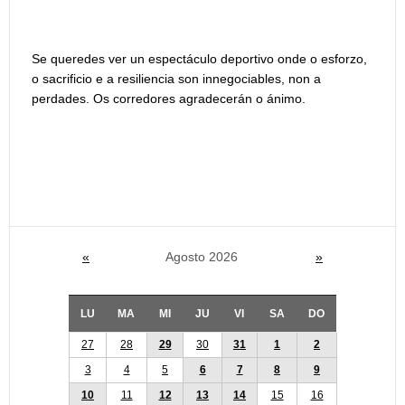
Se queredes ver un espectáculo deportivo onde o esforzo,
o sacrificio e a resiliencia son innegociables, non a
perdades. Os corredores agradecerán o ánimo.
«
Agosto 2026
»
LU
MA
MI
JU
VI
SA
DO
27
28
29
30
31
1
2
3
4
5
6
7
8
9
10
11
12
13
14
15
16