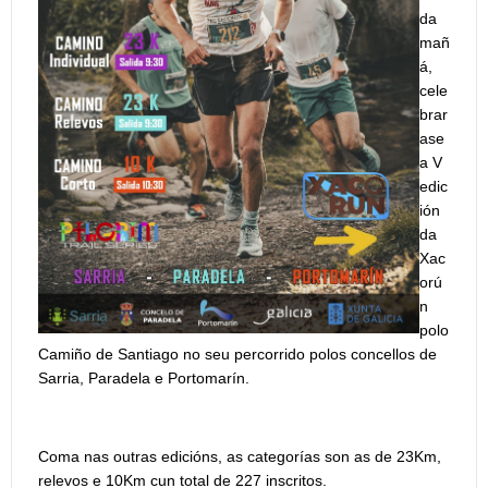
da
mañ
á,
cele
brar
ase
a V
edic
ión
da
Xac
orú
n
polo
Camiño de Santiago no seu percorrido polos concellos de
Sarria, Paradela e Portomarín.
Coma nas outras edicións, as categorías son as de 23Km,
relevos e 10Km cun total de 227 inscritos.