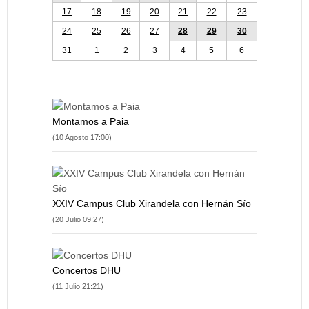
17
18
19
20
21
22
23
24
25
26
27
28
29
30
31
1
2
3
4
5
6
Montamos a Paia
(10 Agosto 17:00)
XXIV Campus Club Xirandela con Hernán Sío
(20 Julio 09:27)
Concertos DHU
(11 Julio 21:21)