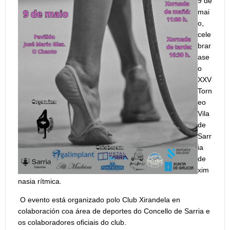
9 de
mai
o,
cele
brar
ase
o
XXV
Torn
eo
Vila
de
Sarr
ia
de
xim
nasia rítmica.
O evento está organizado polo Club Xirandela en
colaboración coa área de deportes do Concello de Sarria e
os colaboradores oficiais do club.