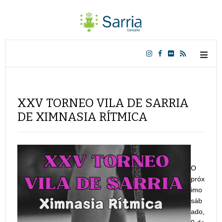
XXV TORNEO VILA DE SARRIA
DE XIMNASIA RÍTMICA
O
próx
imo
sáb
ado,