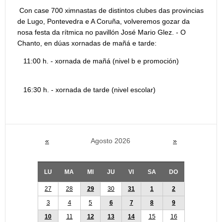
Con case 700 ximnastas de distintos clubes das provincias
de Lugo, Pontevedra e A Coruña, volveremos gozar da
nosa festa da rítmica no pavillón José Mario Glez. - O
Chanto, en dúas xornadas de mañá e tarde:
11:00 h. - xornada de mañá (nivel b e promoción)
16:30 h. - xornada de tarde (nivel escolar)
«
Agosto 2026
»
LU
MA
MI
JU
VI
SA
DO
27
28
29
30
31
1
2
3
4
5
6
7
8
9
10
11
12
13
14
15
16