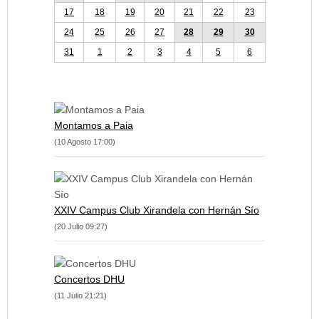
17
18
19
20
21
22
23
24
25
26
27
28
29
30
31
1
2
3
4
5
6
Montamos a Paia
(10 Agosto 17:00)
XXIV Campus Club Xirandela con Hernán Sío
(20 Julio 09:27)
Concertos DHU
(11 Julio 21:21)