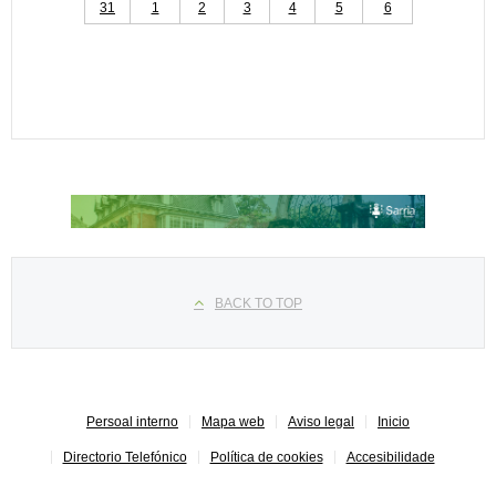
31
1
2
3
4
5
6
Seleccione su idioma
BACK TO TOP
Persoal interno
Mapa web
Aviso legal
Inicio
Directorio Telefónico
Política de cookies
Accesibilidade