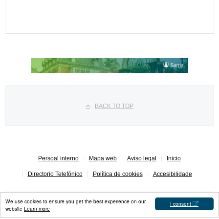
Seleccione su idioma
BACK TO TOP
Persoal interno
Mapa web
Aviso legal
Inicio
Directorio Telefónico
Política de cookies
Accesibilidade
We use cookies to ensure you get the best experience on our
I consent
website
Learn more
Concello de Sarria © 2023