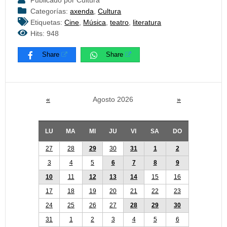
Publicado por Cultura
Categorías:
axenda
,
Cultura
Etiquetas:
Cine
,
Música
,
teatro
,
literatura
Hits: 948
Share
Share
«
Agosto 2026
»
LU
MA
MI
JU
VI
SA
DO
27
28
29
30
31
1
2
3
4
5
6
7
8
9
10
11
12
13
14
15
16
17
18
19
20
21
22
23
24
25
26
27
28
29
30
31
1
2
3
4
5
6