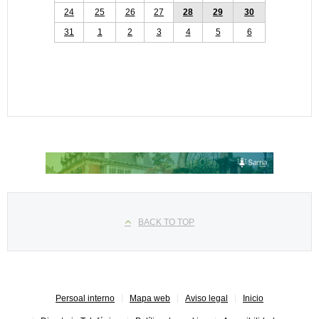
24
25
26
27
28
29
30
31
1
2
3
4
5
6
Seleccione su idioma
BACK TO TOP
Persoal interno
Mapa web
Aviso legal
Inicio