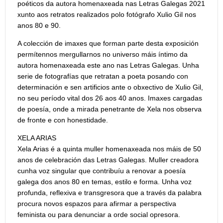
poéticos da autora homenaxeada nas Letras Galegas 2021
xunto aos retratos realizados polo fotógrafo Xulio Gil nos
anos 80 e 90.
A colección de imaxes que forman parte desta exposición
permítennos mergullarnos no universo máis íntimo da
autora homenaxeada este ano nas Letras Galegas. Unha
serie de fotografías que retratan a poeta posando con
determinación e sen artificios ante o obxectivo de Xulio Gil,
no seu período vital dos 26 aos 40 anos. Imaxes cargadas
de poesía, onde a mirada penetrante de Xela nos observa
de fronte e con honestidade.
XELA ARIAS
Xela Arias é a quinta muller homenaxeada nos máis de 50
anos de celebración das Letras Galegas. Muller creadora
cunha voz singular que contribuíu a renovar a poesía
galega dos anos 80 en temas, estilo e forma. Unha voz
profunda, reflexiva e transgresora que a través da palabra
procura novos espazos para afirmar a perspectiva
feminista ou para denunciar a orde social opresora.