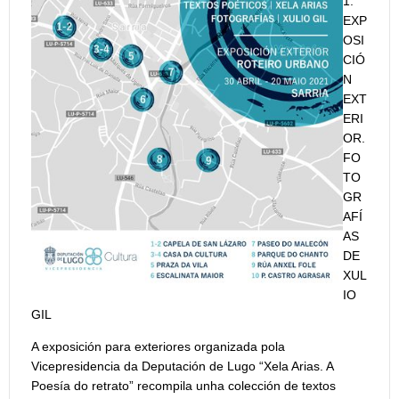
1.
EXP
OSI
CIÓ
N
EXT
ERI
OR.
FO
TO
GR
AFÍ
AS
DE
XUL
IO
GIL
A exposición para exteriores organizada pola
Vicepresidencia da Deputación de Lugo “Xela Arias. A
Poesía do retrato” recompila unha colección de textos