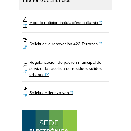
Taboleiro de anuncios
Modelo petición instalacións culturais
p
d
f
Solicitude e renovación 423 Terrazas
d
o
c
u
m
Regularización do padrón municipal do
e
servizo de recollida de residuos sólidos
p
n
d
t
urbanos
f
o
Solicitude licenza vao
d
o
c
u
m
e
n
t
o