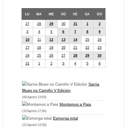
LU
MA
ME
XO
VE
SA
DO
27
28
29
30
31
1
2
3
4
5
6
7
8
9
10
11
12
13
14
15
16
17
18
19
20
21
22
23
24
25
26
27
28
29
30
31
1
2
3
4
5
6
Sarria
Blues no Camiño V Edición
(06 Agosto 13:50)
Montamos a Paia
(10 Agosto 17:00)
Esmorga total
(12 Agosto 13:30)