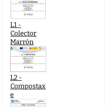
L1 -
Colector
Marrón
L2 -
Compostax
e