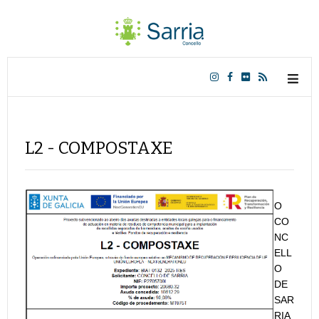
L2 - COMPOSTAXE
O
CO
NC
ELL
O
DE
SAR
RIA