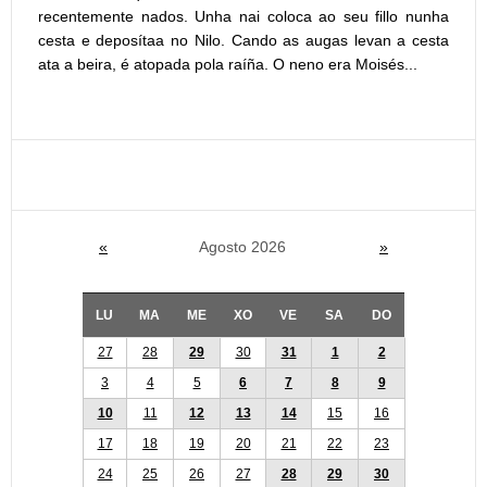
recentemente nados. Unha nai coloca ao seu fillo nunha
cesta e deposítaa no Nilo. Cando as augas levan a cesta
ata a beira, é atopada pola raíña. O neno era Moisés...
«
Agosto 2026
»
LU
MA
ME
XO
VE
SA
DO
27
28
29
30
31
1
2
3
4
5
6
7
8
9
10
11
12
13
14
15
16
17
18
19
20
21
22
23
24
25
26
27
28
29
30