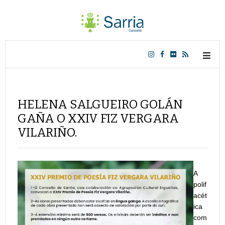
HELENA SALGUEIRO GOLÁN
GAÑA O XXIV FIZ VERGARA
VILARIÑO.
A
polif
acét
ica
com