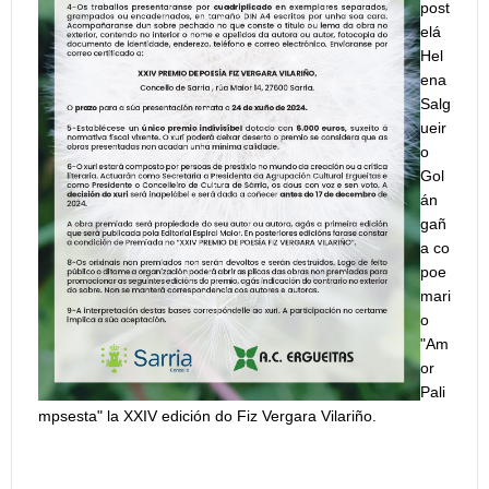
post
elá
Hel
ena
Salg
ueir
o
Gol
án
gañ
a co
poe
mari
o
"Am
or
Pali
mpsesta" la XXIV edición do Fiz Vergara Vilariño.