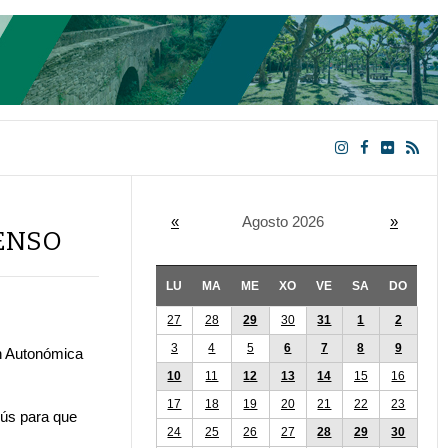
«
Agosto 2026
»
CENSO
LU
MA
ME
XO
VE
SA
DO
27
28
29
30
31
1
2
3
4
5
6
7
8
9
ón Autonómica
10
11
12
13
14
15
16
17
18
19
20
21
22
23
bús para que
24
25
26
27
28
29
30