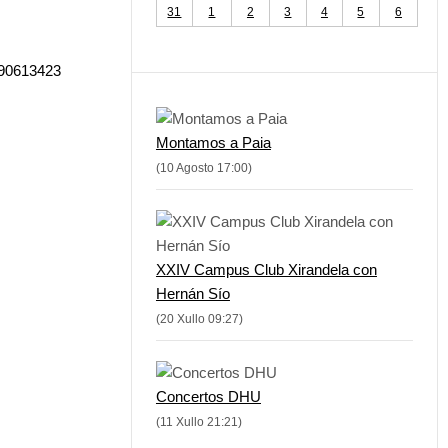
31
1
2
3
4
5
6
690613423
Montamos a Paia
(10 Agosto 17:00)
XXIV Campus Club Xirandela con
Hernán Sío
(20 Xullo 09:27)
Concertos DHU
(11 Xullo 21:21)