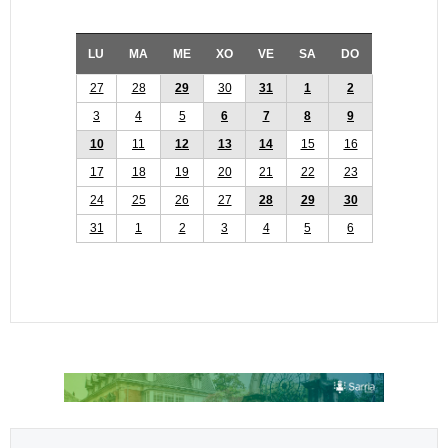
LU
MA
ME
XO
VE
SA
DO
27
28
29
30
31
1
2
3
4
5
6
7
8
9
10
11
12
13
14
15
16
17
18
19
20
21
22
23
24
25
26
27
28
29
30
31
1
2
3
4
5
6
Select your language