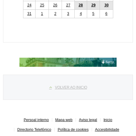
24
25
26
27
28
29
30
31
1
2
3
4
5
6
Select your language
VOLVER AO INICIO
Persoal interno
Mapa web
Aviso legal
Inicio
Directorio Telefónico
Política de cookies
Accesibilidade