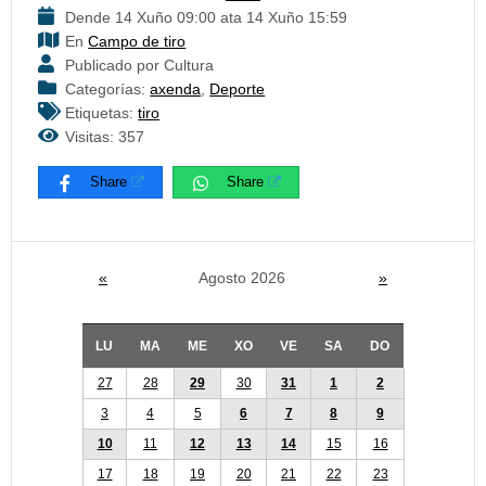
Dende 14 Xuño 09:00 ata 14 Xuño 15:59
En
Campo de tiro
Publicado por Cultura
Categorías:
axenda
,
Deporte
Etiquetas:
tiro
Visitas: 357
Share
Share
«
Agosto 2026
»
LU
MA
ME
XO
VE
SA
DO
27
28
29
30
31
1
2
3
4
5
6
7
8
9
10
11
12
13
14
15
16
17
18
19
20
21
22
23