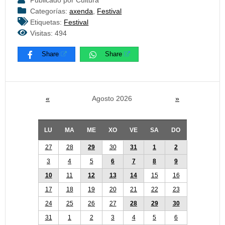
Publicado por Cultura
Categorías:
axenda
,
Festival
Etiquetas:
Festival
Visitas: 494
Share
Share
«
Agosto 2026
»
LU
MA
ME
XO
VE
SA
DO
27
28
29
30
31
1
2
3
4
5
6
7
8
9
10
11
12
13
14
15
16
17
18
19
20
21
22
23
24
25
26
27
28
29
30
31
1
2
3
4
5
6