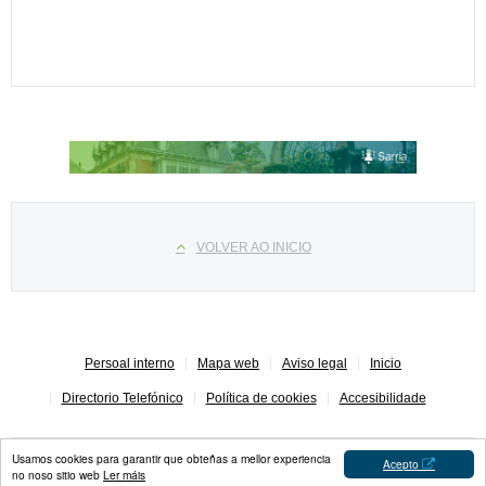
Select your language
VOLVER AO INICIO
Persoal interno
Mapa web
Aviso legal
Inicio
Directorio Telefónico
Política de cookies
Accesibilidade
Usamos cookies para garantir que obteñas a mellor experiencia
Acepto
no noso sitio web
Ler máis
Concello de Sarria © 2023