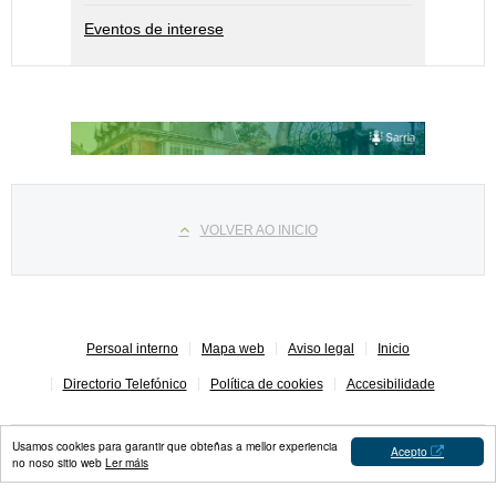
Eventos de interese
Select your language
VOLVER AO INICIO
Persoal interno
Mapa web
Aviso legal
Inicio
Directorio Telefónico
Política de cookies
Accesibilidade
Usamos cookies para garantir que obteñas a mellor experiencia
Acepto
no noso sitio web
Ler máis
Concello de Sarria © 2023