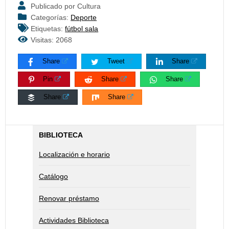
Publicado por Cultura
Categorías:
Deporte
Etiquetas:
fútbol sala
Visitas: 2068
Share
Tweet
Share
Pin
Share
Share
Share
Share
BIBLIOTECA
Localización e horario
Catálogo
Renovar préstamo
Actividades Biblioteca