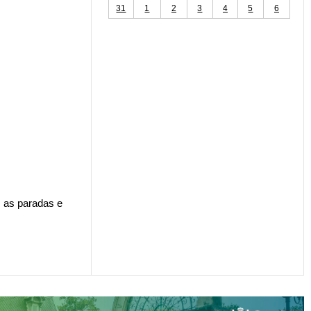
31
1
2
3
4
5
6
 as paradas e