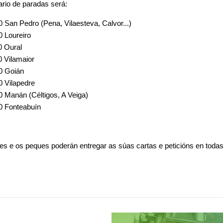
ario de paradas será:
0 San Pedro (Pena, Vilaesteva, Calvor...)
30 Loureiro
00 Oural
30 Vilamaior
00 Goián
30 Vilapedre
00 Manán (Céltigos, A Veiga)
30 Fonteabuín
 e os peques poderán entregar as súas cartas e peticións en todas