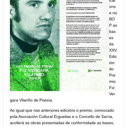
icár
ons
e no
BO
P as
bas
es
da
XXV
Edic
ión
do
Pre
mio
Fiz
Ver
gara Vilariño de Poesía.
Ao igual que nas anteriores edicións o premio, convocado
pola Asociación Cultural Ergueitas e o Concello de Sarria,
acollerá as obras presentadas de conformidade as bases,