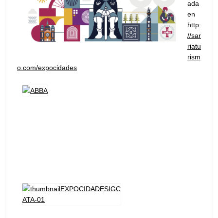
ada
en
http:
//sar
riatu
rism
o.com/expocidades