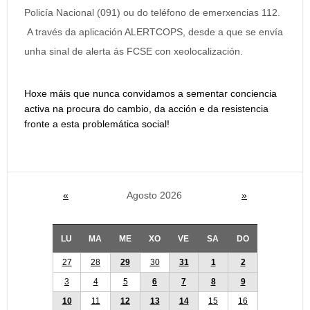
Policía Nacional (091) ou do teléfono de emerxencias 112.
A través da aplicación ALERTCOPS, desde a que se envía
unha sinal de alerta ás FCSE con xeolocalización.
Hoxe máis que nunca convidamos a sementar conciencia
activa na procura do cambio, da acción e da resistencia
fronte a esta problemática social!
«
Agosto 2026
»
LU
MA
ME
XO
VE
SA
DO
27
28
29
30
31
1
2
3
4
5
6
7
8
9
10
11
12
13
14
15
16