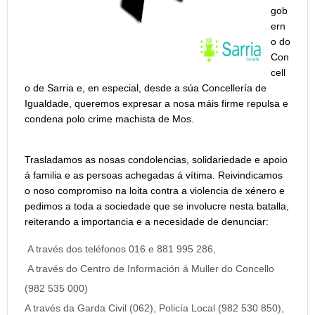
gob
ern
o do
Con
cell
o de Sarria e, en especial, desde a súa Concellería de
Igualdade, queremos expresar a nosa máis firme repulsa e
condena polo crime machista de Mos.
Trasladamos as nosas condolencias, solidariedade e apoio
á familia e as persoas achegadas á vítima. Reivindicamos
o noso compromiso na loita contra a violencia de xénero e
pedimos a toda a sociedade que se involucre nesta batalla,
reiterando a importancia e a necesidade de denunciar:
A través dos teléfonos 016 e 881 995 286,
A través do Centro de Información á Muller do Concello
(982 535 000)
A través da Garda Civil (062), Policía Local (982 530 850),