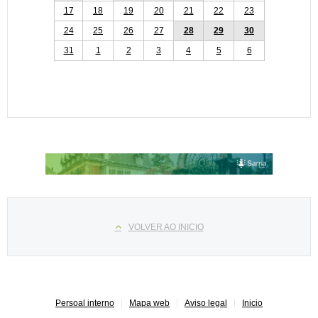
17
18
19
20
21
22
23
24
25
26
27
28
29
30
31
1
2
3
4
5
6
Select your language
VOLVER AO INICIO
Persoal interno
Mapa web
Aviso legal
Inicio