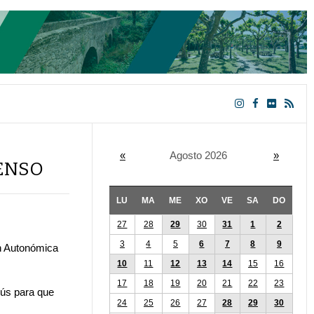
«
Agosto 2026
»
CENSO
LU
MA
ME
XO
VE
SA
DO
27
28
29
30
31
1
2
3
4
5
6
7
8
9
ón Autonómica
10
11
12
13
14
15
16
17
18
19
20
21
22
23
bús para que
24
25
26
27
28
29
30