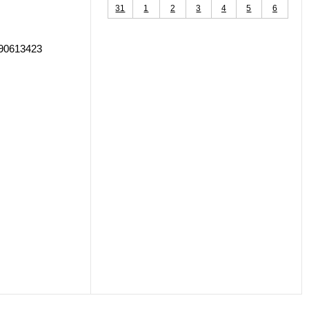
31
1
2
3
4
5
6
690613423