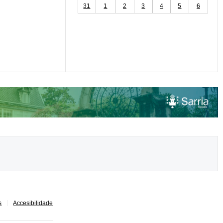
31
1
2
3
4
5
6
s
Accesibilidade