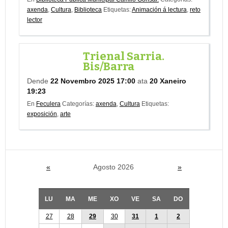
axenda
,
Cultura
,
Biblioteca
Etiquetas:
Animación á lectura
,
reto
lector
Trienal Sarria.
Bis/Barra
Dende
22 Novembro 2025 17:00
ata
20 Xaneiro
19:23
En
Feculera
Categorías:
axenda
,
Cultura
Etiquetas:
exposición
,
arte
«
Agosto 2026
»
LU
MA
ME
XO
VE
SA
DO
27
28
29
30
31
1
2