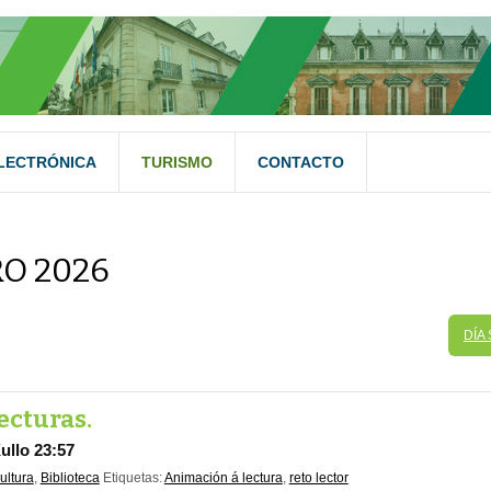
LECTRÓNICA
TURISMO
CONTACTO
O 2026
DÍA
lecturas.
ullo 23:57
ultura
,
Biblioteca
Etiquetas:
Animación á lectura
,
reto lector