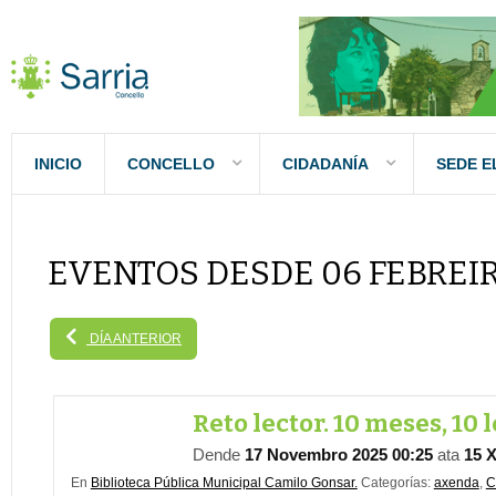
INICIO
CONCELLO
CIDADANÍA
SEDE E
EVENTOS DESDE 06 FEBREIR
DÍA ANTERIOR
Reto lector. 10 meses, 10 
Dende
17 Novembro 2025 00:25
ata
15 X
En
Biblioteca Pública Municipal Camilo Gonsar.
Categorías:
axenda
,
C