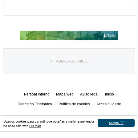
Select your language
VOLVER AO INICIO
Persoal interno
Mapa web
Aviso legal
Inicio
Directorio Telefónico
Política de cookies
Accesibilidade
Usamos cookies para garantir que obteñas a mellor experiencia
Acepto
no noso sitio web
Ler máis
Concello de Sarria © 2023