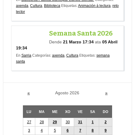
axenda
,
Cultura
,
Biblioteca
Etiquetas:
Animación á lectura
,
reto
lector
Semana Santa 2026
Dende
21 Marzo 17:34
ata
05 Abril
19:34
En
Sarria
Categorías:
axenda
,
Cultura
Etiquetas:
semana
santa
«
Agosto 2026
»
LU
MA
ME
XO
VE
SA
DO
27
28
29
30
31
1
2
3
4
5
6
7
8
9