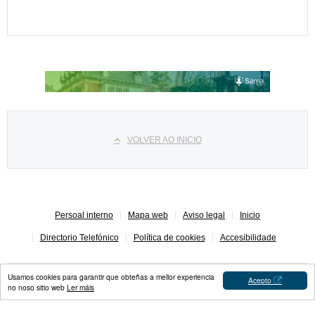
Select your language
VOLVER AO INICIO
Persoal interno
Mapa web
Aviso legal
Inicio
Directorio Telefónico
Política de cookies
Accesibilidade
Usamos cookies para garantir que obteñas a mellor experiencia
Acepto
no noso sitio web
Ler máis
Concello de Sarria © 2023