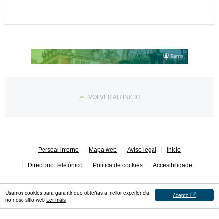
Select your language
VOLVER AO INICIO
Persoal interno
Mapa web
Aviso legal
Inicio
Directorio Telefónico
Política de cookies
Accesibilidade
Usamos cookies para garantir que obteñas a mellor experiencia
Acepto
no noso sitio web
Ler máis
Concello de Sarria © 2023