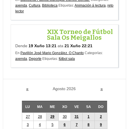
axenda
,
Cultura
,
Biblioteca
Etiquetas:
Animación á lectura
,
reto
lector
XIX Torneo de Fútbol
Sala Os Meigallos
Dende
19 Xuño 13:21
ata
21 Xuño 22:21
En
Pavillón José Mario González. O Chanto
Categorías:
axenda
,
Deporte
Etiquetas:
fútbol sala
«
Agosto 2026
»
LU
MA
ME
XO
VE
SA
DO
27
28
29
30
31
1
2
3
4
5
6
7
8
9