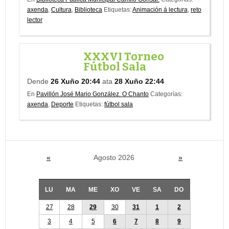
axenda
,
Cultura
,
Biblioteca
Etiquetas:
Animación á lectura
,
reto
lector
XXXVI Torneo
Fútbol Sala
Dende
26 Xuño 20:44
ata
28 Xuño 22:44
En
Pavillón José Mario González. O Chanto
Categorías:
axenda
,
Deporte
Etiquetas:
fútbol sala
«
Agosto 2026
»
LU
MA
ME
XO
VE
SA
DO
27
28
29
30
31
1
2
3
4
5
6
7
8
9