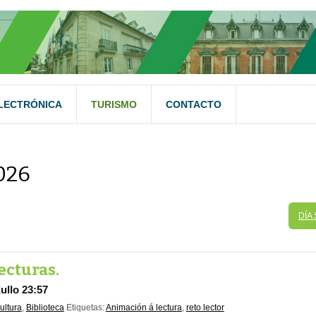
LECTRÓNICA
TURISMO
CONTACTO
026
DÍA
lecturas.
ullo 23:57
ultura
,
Biblioteca
Etiquetas:
Animación á lectura
,
reto lector