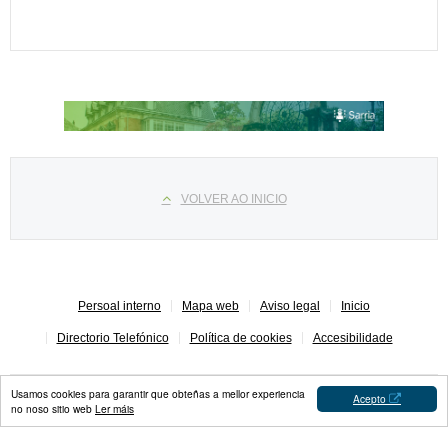
Select your language
VOLVER AO INICIO
Persoal interno
Mapa web
Aviso legal
Inicio
Directorio Telefónico
Política de cookies
Accesibilidade
Usamos cookies para garantir que obteñas a mellor experiencia
Acepto
no noso sitio web
Ler máis
Concello de Sarria © 2023