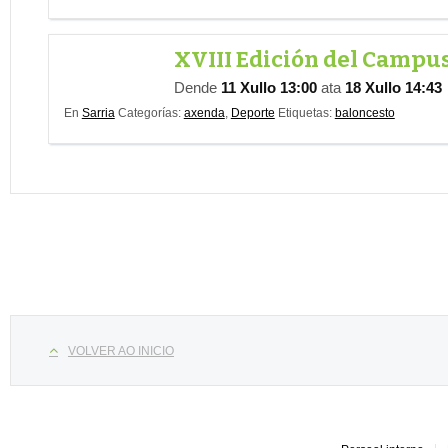
XVIII Edición del Campu
Dende
11 Xullo 13:00
ata
18 Xullo 14:43
En
Sarria
Categorías:
axenda
,
Deporte
Etiquetas:
baloncesto
Select your language
VOLVER AO INICIO