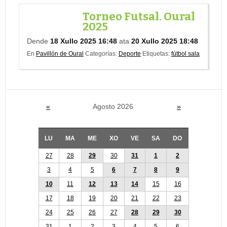
Torneo Futsal. Oural
2025
Dende
18 Xullo 2025 16:48
ata
20 Xullo 2025 18:48
En
Pavillón de Oural
Categorías:
Deporte
Etiquetas:
fútbol sala
«
Agosto 2026
»
LU
MA
ME
XO
VE
SA
DO
27
28
29
30
31
1
2
3
4
5
6
7
8
9
10
11
12
13
14
15
16
17
18
19
20
21
22
23
24
25
26
27
28
29
30
31
1
2
3
4
5
6