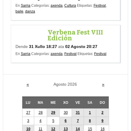
En
Sarria
Categorías:
axenda
,
Cultura
Etiquetas:
Festival
,
baile
,
danza
Verbena Fest VIII
Edición
Dende
31 Xullo 18:27
ata
02 Agosto 20:27
En
Sarria
Categorías:
axenda
,
Festival
Etiquetas:
Festival
«
Agosto 2026
»
LU
MA
ME
XO
VE
SA
DO
27
28
29
30
31
1
2
3
4
5
6
7
8
9
10
11
12
13
14
15
16