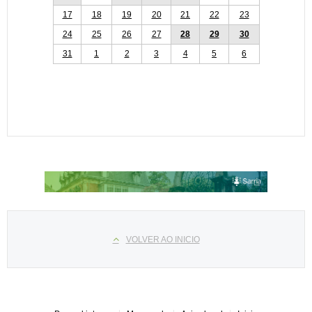
17
18
19
20
21
22
23
24
25
26
27
28
29
30
31
1
2
3
4
5
6
Select your language
VOLVER AO INICIO