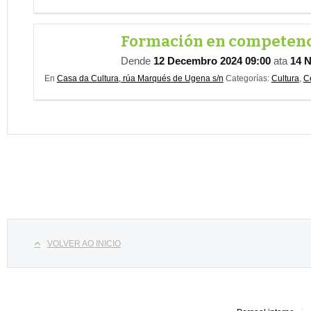
Formación en competenci
Dende
12 Decembro 2024 09:00
ata
14 
En
Casa da Cultura, rúa Marqués de Ugena s/n
Categorías:
Cultura
,
C
Select your language
VOLVER AO INICIO