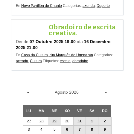
En
Novo Pavillón do Chanto
Categorías:
axenda
,
Deporte
Obradoiro de escrita
creativa.
Dende
07 Outubro 2025 19:00
ata
16 Decembro
2025 21:00
En
Casa da Cultura, rúa Marqués de Ugena s/n
Categorías:
axenda
,
Cultura
Etiquetas:
escrita
,
obradoiro
«
Agosto 2026
»
LU
MA
ME
XO
VE
SA
DO
27
28
29
30
31
1
2
3
4
5
6
7
8
9