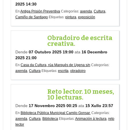
2025 14:30
En
Antiga Prisión Preventiva
Categorías:
axenda
,
Cultura
,
Camiño de Santiago
Etiquetas:
pintura
,
exposición
Obradoiro de escrita
creativa.
Dende
07 Outubro 2025 19:00
ata
16 Decembro
2025 21:00
En
Casa da Cultura, rúa Marqués de Ugena s/n
Categorías:
axenda
,
Cultura
Etiquetas:
escrita
,
obradoiro
Reto lector. 10 meses,
10 lecturas.
Dende
17 Novembro 2025 00:25
ata
15 Xullo 23:57
En
Biblioteca Pública Municipal Camilo Gonsar.
Categorías:
axenda
,
Cultura
,
Biblioteca
Etiquetas:
Animación á lectura
,
reto
lector