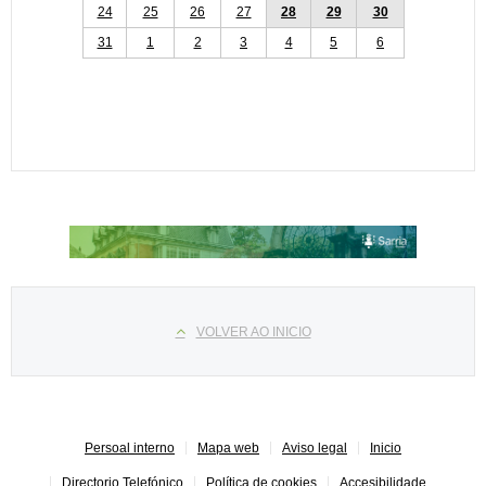
24
25
26
27
28
29
30
31
1
2
3
4
5
6
Select your language
VOLVER AO INICIO
Persoal interno
Mapa web
Aviso legal
Inicio
Directorio Telefónico
Política de cookies
Accesibilidade