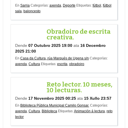
En
Sarria
Categorías:
axenda
,
Deporte
Etiquetas:
fútbol
,
fútbol
sala
,
baloncesto
Obradoiro de escrita
creativa.
Dende
07 Outubro 2025 19:00
ata
16 Decembro
2025 21:00
En
Casa da Cultura, rúa Marqués de Ugena s/n
Categorías:
axenda
,
Cultura
Etiquetas:
escrita
,
obradoiro
Reto lector. 10 meses,
10 lecturas.
Dende
17 Novembro 2025 00:25
ata
15 Xullo 23:57
En
Biblioteca Pública Municipal Camilo Gonsar.
Categorías:
axenda
,
Cultura
,
Biblioteca
Etiquetas:
Animación á lectura
,
reto
lector