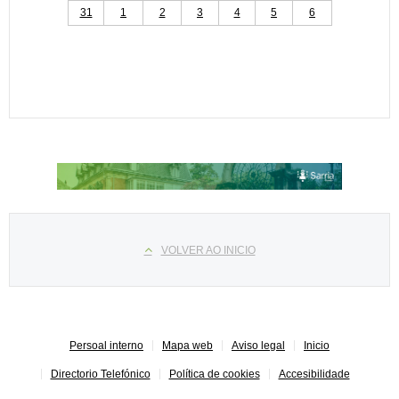
31
1
2
3
4
5
6
Select your language
VOLVER AO INICIO
Persoal interno
Mapa web
Aviso legal
Inicio
Directorio Telefónico
Política de cookies
Accesibilidade