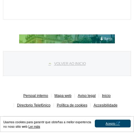
Select your language
VOLVER AO INICIO
Persoal interno
Mapa web
Aviso legal
Inicio
Directorio Telefónico
Política de cookies
Accesibilidade
Usamos cookies para garantir que obteñas a mellor experiencia
Acepto
no noso sitio web
Ler máis
Concello de Sarria © 2023