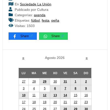
En
Sociedade La Unión
Publicado por Cultura
Categorías:
axenda
Etiquetas:
fútbol
,
festa
,
peña
Visitas: 1503
Share
Share
«
Agosto 2026
»
LU
MA
ME
XO
VE
SA
DO
27
28
29
30
31
1
2
3
4
5
6
7
8
9
10
11
12
13
14
15
16
17
18
19
20
21
22
23
24
25
26
27
28
29
30