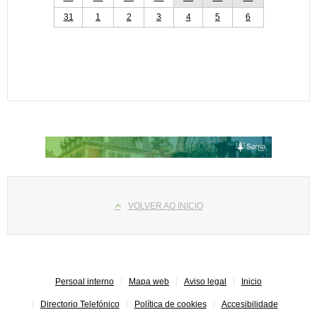
31
1
2
3
4
5
6
Select your language
VOLVER AO INICIO
Persoal interno
Mapa web
Aviso legal
Inicio
Directorio Telefónico
Política de cookies
Accesibilidade